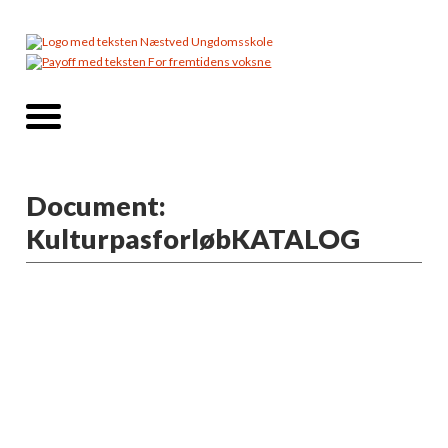
Document:
KulturpasforløbKATALOG