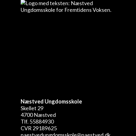
Næstved Ungdomsskole
Skellet 29
4700 Næstved
Tlf. 55884930
CVR 29189625
naestvedungdomsskole@naestved.dk